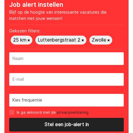
Job alert instellen
Blijf op de hoogte van interessante vacatures die
matchen met jouw wensen!
Gekozen filters:
25 km
Luttenbergstraat 2
Zwolle
Ik ga akkoord met de
privacyverklaring
Stel een job-alert in